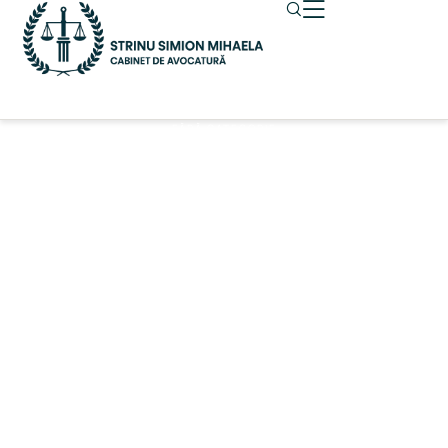
Finanțare de
FĂRĂ CATEGORIE
46.000.000 Euro
pentru
promovarea
participării
democratice, a