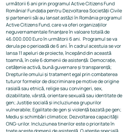
următorii 6 ani prin programul Active Citizens Fund
România! Fundația pentru Dezvoltarea Societății Civile
și partenerii săi au lansat astăzi în România programul
Active Citizens Fund, care va oferi organizațiilor
neguvernamentale finanțare în valoare totală de
46.000.000 Euro în următorii 6 ani. Programul se va
derula pe o perioadă de 6 ani. În cadrul acestuia se vor
lansa 11 apeluri de proiecte, începând din această
toamnă, în cele 6 domenii de asistență: Democrație,
cetățenie activă, bună guvernare și transparență;
Drepturile omului și tratament egal prin combaterea
tuturor formelor de discriminare pe motive de origine
rasială sau etnică, religie sau convingeri, sex,
dizabilitate, vârstă, orientare sexuală sau identitate de
gen; Justiție socială și incluziunea grupurilor
vulnerabile; Egalitate de gen și violență bazată pe gen;
Mediu și schimbări climatice; Dezvoltarea capacităţii
ONG-urilor. Incluziunea tinerilor este o prioritate în
toate aceste domenii de asistență. O atenție specială