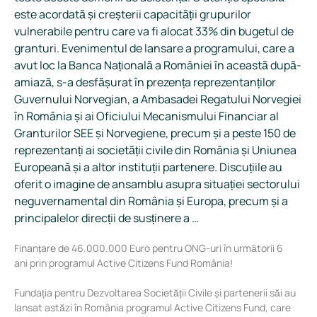
este acordată și creșterii capacității grupurilor
vulnerabile pentru care va fi alocat 33% din bugetul de
granturi. Evenimentul de lansare a programului, care a
avut loc la Banca Națională a României în această după-
amiază, s-a desfășurat în prezența reprezentanților
Guvernului Norvegian, a Ambasadei Regatului Norvegiei
în România și ai Oficiului Mecanismului Financiar al
Granturilor SEE și Norvegiene, precum și a peste 150 de
reprezentanți ai societății civile din România și Uniunea
Europeană și a altor instituții partenere. Discuțiile au
oferit o imagine de ansamblu asupra situației sectorului
neguvernamental din România și Europa, precum și a
principalelor direcții de susținere a …
Finanțare de 46.000.000 Euro pentru ONG-uri în următorii 6
ani prin programul Active Citizens Fund România!
Fundația pentru Dezvoltarea Societății Civile și partenerii săi au
lansat astăzi în România programul Active Citizens Fund, care