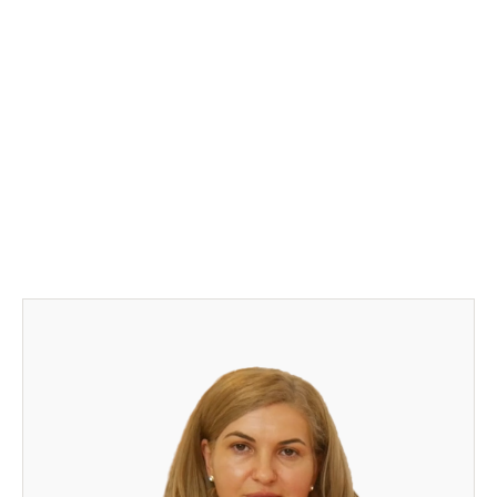
cetățeniei active
și a drepturilor
omului
11 iunie 2019
By 
Strinu