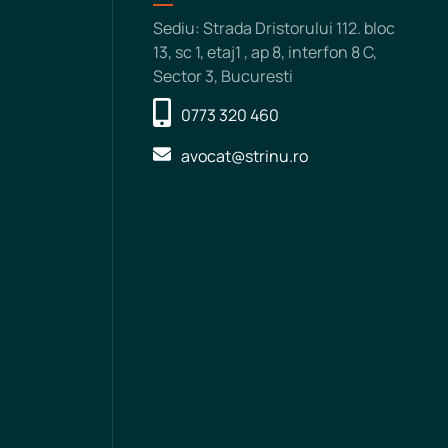
Sediu: Strada Dristorului 112. bloc
13, sc 1, etaj1 , ap 8, interfon 8 C,
Sector 3, Bucuresti
0773 320 460
avocat@strinu.ro