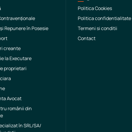
ă
Politica Cookies
Contravenționale
Politica confidentialitate
și Repunere în Posesie
Termeni si conditii
vort
Contact
i creante
ie la Executare
de proprietari
ciara
ne
nta Avocat
ntru românii din
te
ecializat în SRL/SA/