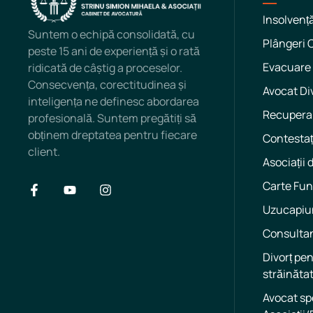
Insolvenț
Suntem o echipă consolidată, cu
Plângeri 
peste 15 ani de experiență și o rată
Evacuare 
ridicată de câștig a proceselor.
Consecvența, corectitudinea și
Avocat Di
inteligența ne definesc abordarea
Recuperar
profesională. Suntem pregătiți să
obținem dreptatea pentru fiecare
Contestaț
client.
Asociații 
Carte Fun
Uzucapiu
Consulta
Divorț pe
străinăta
Avocat sp