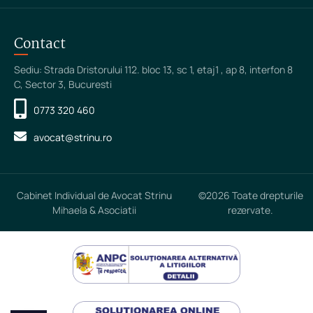
Contact
Sediu: Strada Dristorului 112. bloc 13, sc 1, etaj1 , ap 8, interfon 8
C, Sector 3, Bucuresti
0773 320 460
avocat@strinu.ro
Cabinet Individual de Avocat Strinu
©2026 Toate drepturile
Mihaela & Asociatii
rezervate.