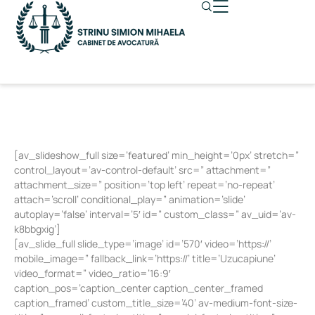
[av_slideshow_full size=’featured’ min_height=’0px’ stretch=”
control_layout=’av-control-default’ src=” attachment=”
attachment_size=” position=’top left’ repeat=’no-repeat’
attach=’scroll’ conditional_play=” animation=’slide’
autoplay=’false’ interval=’5′ id=” custom_class=” av_uid=’av-
k8bbgxig’]
[av_slide_full slide_type=’image’ id=’570′ video=’https://’
mobile_image=” fallback_link=’https://’ title=’Uzucapiune’
video_format=” video_ratio=’16:9′
caption_pos=’caption_center caption_center_framed
caption_framed’ custom_title_size=’40’ av-medium-font-size-