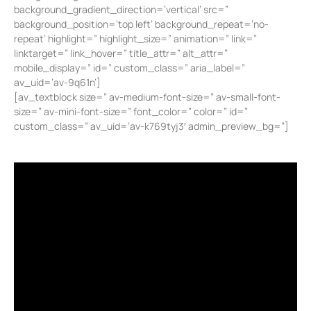
background_gradient_direction=’vertical’ src=”
background_position=’top left’ background_repeat=’no-
repeat’ highlight=” highlight_size=” animation=” link=”
linktarget=” link_hover=” title_attr=” alt_attr=”
mobile_display=” id=” custom_class=” aria_label=”
av_uid=’av-9q61n’]
[av_textblock size=” av-medium-font-size=” av-small-font-
size=” av-mini-font-size=” font_color=” color=” id=”
custom_class=” av_uid=’av-k769tyj3′ admin_preview_bg=”]