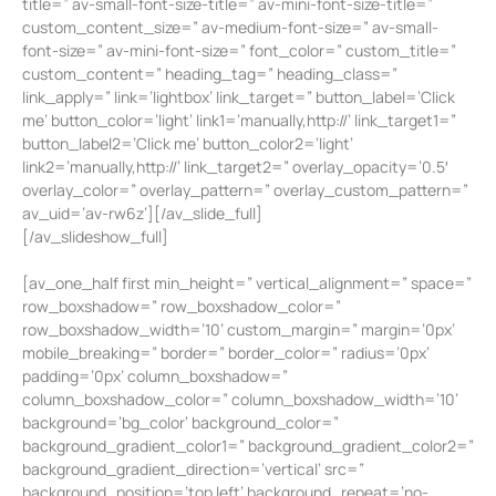
title=” av-small-font-size-title=” av-mini-font-size-title=”
custom_content_size=” av-medium-font-size=” av-small-
font-size=” av-mini-font-size=” font_color=” custom_title=”
custom_content=” heading_tag=” heading_class=”
link_apply=” link=’lightbox’ link_target=” button_label=’Click
me’ button_color=’light’ link1=’manually,http://’ link_target1=”
button_label2=’Click me’ button_color2=’light’
link2=’manually,http://’ link_target2=” overlay_opacity=’0.5′
overlay_color=” overlay_pattern=” overlay_custom_pattern=”
av_uid=’av-rw6z’][/av_slide_full]
[/av_slideshow_full]
[av_one_half first min_height=” vertical_alignment=” space=”
row_boxshadow=” row_boxshadow_color=”
row_boxshadow_width=’10’ custom_margin=” margin=’0px’
mobile_breaking=” border=” border_color=” radius=’0px’
padding=’0px’ column_boxshadow=”
column_boxshadow_color=” column_boxshadow_width=’10’
background=’bg_color’ background_color=”
background_gradient_color1=” background_gradient_color2=”
background_gradient_direction=’vertical’ src=”
background_position=’top left’ background_repeat=’no-