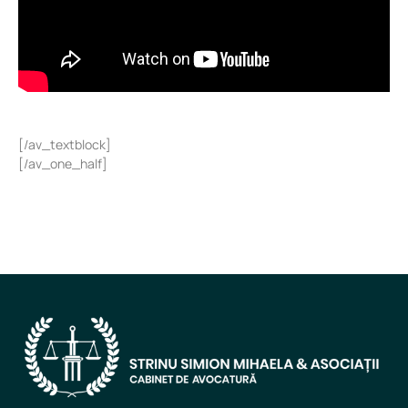
[/av_textblock]
[/av_one_half]