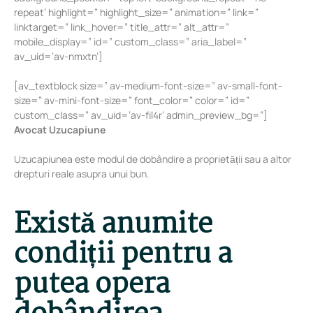
repeat’ highlight=” highlight_size=” animation=” link=”
linktarget=” link_hover=” title_attr=” alt_attr=”
mobile_display=” id=” custom_class=” aria_label=”
av_uid=’av-nmxtn’]
[av_textblock size=” av-medium-font-size=” av-small-font-
size=” av-mini-font-size=” font_color=” color=” id=”
custom_class=” av_uid=’av-fil4r’ admin_preview_bg=”]
Avocat Uzucapiune
Uzucapiunea este modul de dobândire a proprietății sau a altor
drepturi reale asupra unui bun.
Există anumite
condiții pentru a
putea opera