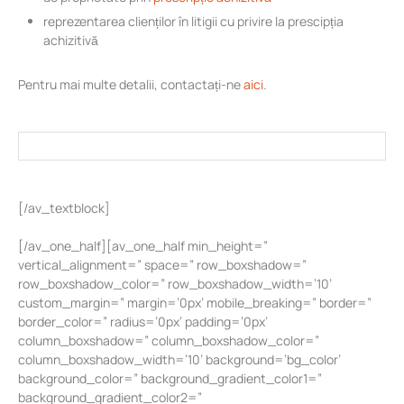
reprezentarea clienților în litigii cu privire la prescipția
achizitivă
Pentru mai multe detalii, contactați-ne
aici
.
[/av_textblock]
[/av_one_half][av_one_half min_height=”
vertical_alignment=” space=” row_boxshadow=”
row_boxshadow_color=” row_boxshadow_width=’10’
custom_margin=” margin=’0px’ mobile_breaking=” border=”
border_color=” radius=’0px’ padding=’0px’
column_boxshadow=” column_boxshadow_color=”
column_boxshadow_width=’10’ background=’bg_color’
background_color=” background_gradient_color1=”
background_gradient_color2=”