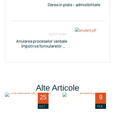
Darea in plata – admisibilitate
NEXT POST
Anularea proceselor verbale
împotriva formularelor de
intrare în țară (PLF)
Alte Articole
25
9
OCT.
FEB.