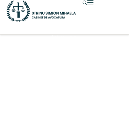
SECHESTRUL PE
FĂRĂ CATEGORIE
PĂRȚILE
SOCIALE
4 august 2021
By 
Strinu