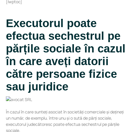
[lwptoc]
Executorul poate
efectua sechestrul pe
părțile sociale în cazul
în care aveți datorii
către persoane fizice
sau juridice
În cazul în care sunteți asociat în societăți comerciale și dețineți
un număr, de exemplu. între unu și o sută de părți sociale,
executorul judecătoresc poate efectua sechestrul pe părțile
sociale.