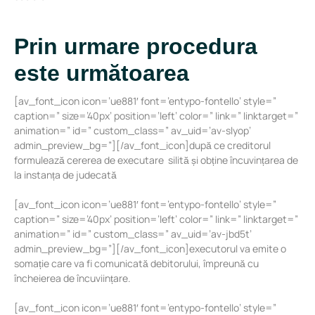
Prin urmare
procedura
este următoarea
[av_font_icon icon=’ue881′ font=’entypo-fontello’ style=”
caption=” size=’40px’ position=’left’ color=” link=” linktarget=”
animation=” id=” custom_class=” av_uid=’av-slyop’
admin_preview_bg=”][/av_font_icon]după ce creditorul
formulează cererea de executare silită și obține încuvințarea de
la instanța de judecată
[av_font_icon icon=’ue881′ font=’entypo-fontello’ style=”
caption=” size=’40px’ position=’left’ color=” link=” linktarget=”
animation=” id=” custom_class=” av_uid=’av-jbd5t’
admin_preview_bg=”][/av_font_icon]executorul va emite o
somație care va fi comunicată debitorului, împreună cu
încheierea de încuviințare.
[av_font_icon icon=’ue881′ font=’entypo-fontello’ style=”