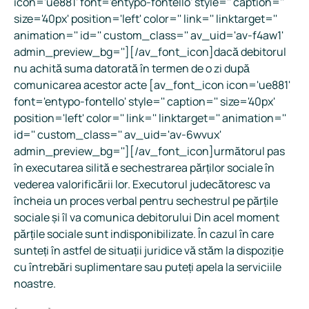
icon='ue881' font='entypo-fontello' style='' caption=''
size='40px' position='left' color='' link='' linktarget=''
animation='' id='' custom_class='' av_uid='av-f4aw1'
admin_preview_bg=''][/av_font_icon]dacă debitorul
nu achită suma datorată în termen de o zi după
comunicarea acestor acte [av_font_icon icon='ue881'
font='entypo-fontello' style='' caption='' size='40px'
position='left' color='' link='' linktarget='' animation=''
id='' custom_class='' av_uid='av-6wvux'
admin_preview_bg=''][/av_font_icon]următorul pas
în executarea silită e sechestrarea părților sociale în
vederea valorificării lor. Executorul judecătoresc va
încheia un proces verbal pentru sechestrul pe părțile
sociale și îl va comunica debitorului Din acel moment
părțile sociale sunt indisponibilizate. În cazul în care
sunteți în astfel de situații juridice vă stăm la dispoziție
cu întrebări suplimentare sau puteți apela la serviciile
noastre.