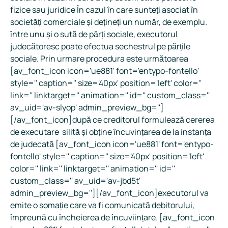
fizice sau juridice În cazul în care sunteți asociat în
societăți comerciale și dețineți un număr, de exemplu.
între unu și o sută de părți sociale, executorul
judecătoresc poate efectua sechestrul pe părțile
sociale. Prin urmare procedura este următoarea
[av_font_icon icon='ue881' font='entypo-fontello'
style='' caption='' size='40px' position='left' color=''
link='' linktarget='' animation='' id='' custom_class=''
av_uid='av-slyop' admin_preview_bg='']
[/av_font_icon]după ce creditorul formulează cererea
de executare silită și obține încuvințarea de la instanța
de judecată [av_font_icon icon='ue881' font='entypo-
fontello' style='' caption='' size='40px' position='left'
color='' link='' linktarget='' animation='' id=''
custom_class='' av_uid='av-jbd5t'
admin_preview_bg=''][/av_font_icon]executorul va
emite o somație care va fi comunicată debitorului,
împreună cu încheierea de încuviințare. [av_font_icon