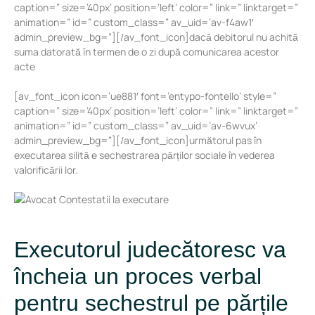
caption=” size=’40px’ position=’left’ color=” link=” linktarget=”
animation=” id=” custom_class=” av_uid=’av-f4aw1′
admin_preview_bg=”][/av_font_icon]dacă debitorul nu achită
suma datorată în termen de o zi după comunicarea acestor
acte
[av_font_icon icon=’ue881′ font=’entypo-fontello’ style=”
caption=” size=’40px’ position=’left’ color=” link=” linktarget=”
animation=” id=” custom_class=” av_uid=’av-6wvux’
admin_preview_bg=”][/av_font_icon]următorul pas în
executarea silită e sechestrarea părților sociale în vederea
valorificării lor.
Executorul judecătoresc va
încheia un proces verbal
pentru sechestrul pe părțile